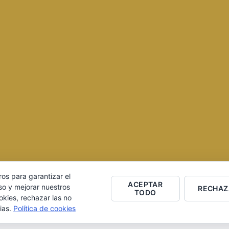
ros para garantizar el
ACEPTAR
ero S.L. Página desarrollada por
Equipo Social
so y mejorar nuestros
RECHAZ
TODO
okies, rechazar las no
ias.
Política de cookies