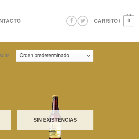
0
NTACTO
CARRITO /
sults
SIN EXISTENCIAS