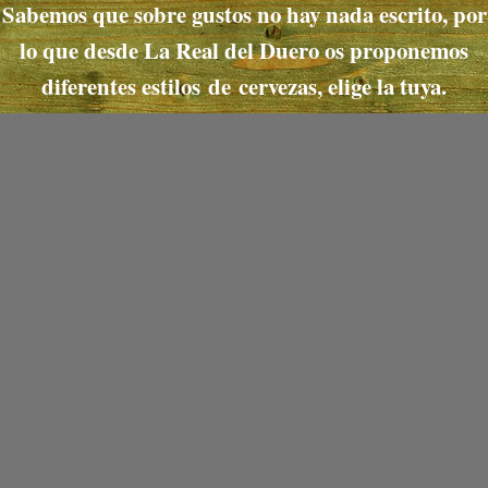
Sabemos que sobre gustos no hay nada escrito, por
lo que desde La Real del Duero os proponemos
diferentes estilos de cervezas, elige la tuya.
Red Ale
Estilo original irlandés,
también conocido como Irish
Red Ale. Una fantástica
combinación de maltas
tostadas y caramelizadas que
aportan al conjunto un color
rojizo, un sabor dulce y
sutiles y delicados aromas