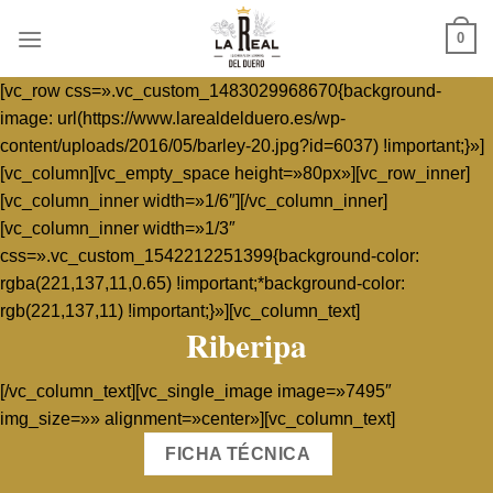
Skip
0
to
content
[vc_row css=».vc_custom_1483029968670{background-
image: url(https://www.larealdelduero.es/wp-
content/uploads/2016/05/barley-20.jpg?id=6037) !important;}»]
[vc_column][vc_empty_space height=»80px»][vc_row_inner]
[vc_column_inner width=»1/6″][/vc_column_inner]
[vc_column_inner width=»1/3″
css=».vc_custom_1542212251399{background-color:
rgba(221,137,11,0.65) !important;*background-color:
rgb(221,137,11) !important;}»][vc_column_text]
Riberipa
[/vc_column_text][vc_single_image image=»7495″
img_size=»» alignment=»center»][vc_column_text]
FICHA TÉCNICA