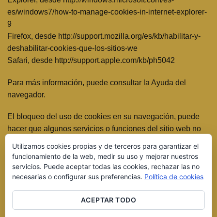
es/windows7/how-to-manage-cookies-in-internet-explorer-
9
Firefox, desde http://support.mozilla.org/es/kb/habilitar-y-
deshabilitar-cookies-que-los-sitios-we
Safari, desde http://support.apple.com/kb/ph5042
Para más información, puede consultar la Ayuda del
navegador.
El bloqueo del uso de cookies en su navegación, puede
hacer que algunos servicios o funciones del sitio web no
estén disponibles.
Utilizamos cookies propias y de terceros para garantizar el
funcionamiento de la web, medir su uso y mejorar nuestros
servicios. Puede aceptar todas las cookies, rechazar las no
necesarias o configurar sus preferencias.
Política de cookies
ACEPTAR TODO