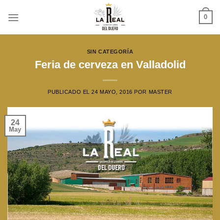
Skip
0
to
content
SIN CATEGORÍA
Feria de cerveza en Valladolid
PUBLICADO EL
24 MAYO, 2016
POR
MASTER
24
May