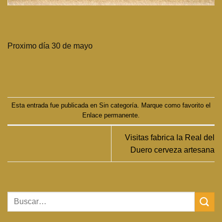
Proximo día 30 de mayo
Esta entrada fue publicada en
Sin categoría
. Marque como favorito el
Enlace permanente
.
Visitas fabrica la Real del
Duero cerveza artesana