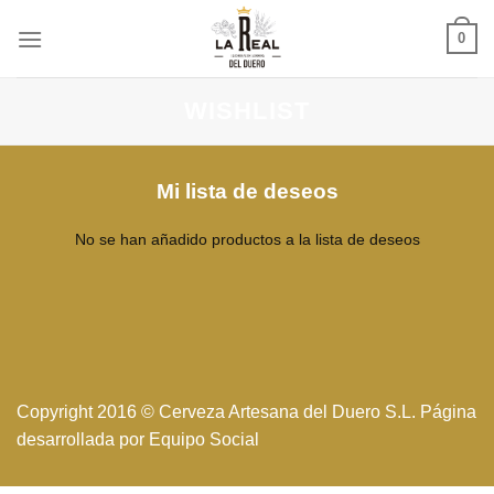
Skip
0
to
content
WISHLIST
Mi lista de deseos
No se han añadido productos a la lista de deseos
Copyright 2016 © Cerveza Artesana del Duero S.L. Página
desarrollada por
Equipo Social