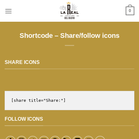
Skip
0
to
content
Shortcode – Share/follow icons
SHARE ICONS
[share title="Share:"]
FOLLOW ICONS