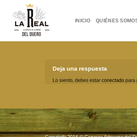
Skip
to
content
INICIO
QUIÉNES SOMO
Deja una respuesta
Lo siento, debes estar
conectado
para 