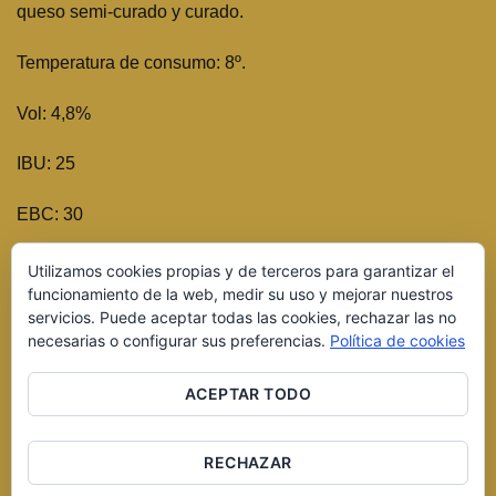
queso semi-curado y curado.
Temperatura de consumo: 8º.
Vol: 4,8%
IBU: 25
EBC: 30
No te olvides de comprar cerveza artesana red ale para
Utilizamos cookies propias y de terceros para garantizar el
acompañar tus barbacoas o tus aperitivos.
funcionamiento de la web, medir su uso y mejorar nuestros
servicios. Puede aceptar todas las cookies, rechazar las no
necesarias o configurar sus preferencias.
Política de cookies
ACEPTAR TODO
RECHAZAR
Copyright 2016 © Cerveza Artesana del Duero S.L. Página
desarrollada por
Equipo Social