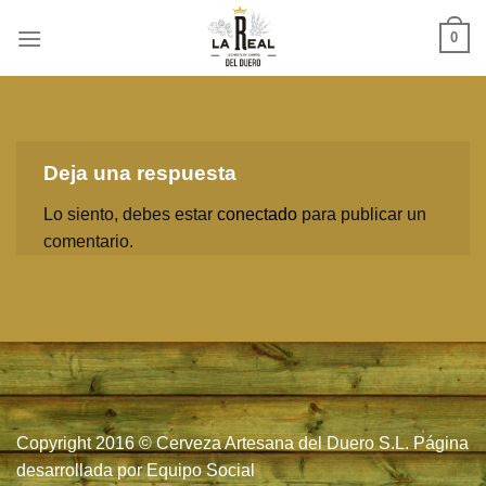
Skip
0
to
content
Deja una respuesta
Lo siento, debes estar
conectado
para publicar un
comentario.
Copyright 2016 © Cerveza Artesana del Duero S.L. Página
desarrollada por
Equipo Social