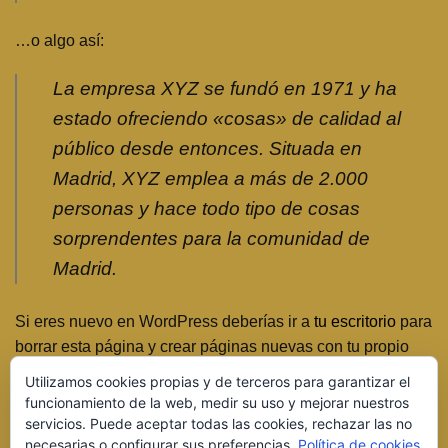
…o algo así:
La empresa XYZ se fundó en 1971 y ha
estado ofreciendo «cosas» de calidad al
público desde entonces. Situada en
Madrid, XYZ emplea a más de 2.000
personas y hace todo tipo de cosas
sorprendentes para la comunidad de
Madrid.
Si eres nuevo en WordPress deberías ir a
tu escritorio
para
borrar esta página y crear páginas nuevas con tu propio
contenido. ¡Pásalo bien!
Utilizamos cookies propias y de terceros para garantizar el
funcionamiento de la web, medir su uso y mejorar nuestros
servicios. Puede aceptar todas las cookies, rechazar las no
necesarias o configurar sus preferencias.
Política de cookies