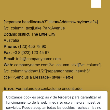
[separator headline=»h3″ title=»Address» style=»left»]
[vc_column_text]Lake Park Avenue
Botanic district, The Little City
Australia
Phone:
(123) 456-78-90
Fax:
+3 8 (023) 123-45-67
Email:
info@companyname.com
Web:
companyname.com[/vc_column_text][/vc_column]
[vc_column width=»1/2″][separator headline=»h3″
title=»Send us a Message» style=»left»]
Error:
Formulario de contacto no encontrado.
Utilizamos cookies propias y de terceros para garantizar el
[/vc_column][/vc_row]
funcionamiento de la web, medir su uso y mejorar nuestros
servicios. Puede aceptar todas las cookies, rechazar las no