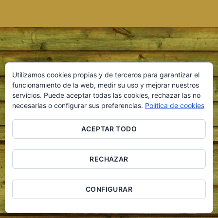
Copyright 2016 © Cerveza Artesana del Duero S.L. Página
Utilizamos cookies propias y de terceros para garantizar el
desarrollada por
Equipo Social
funcionamiento de la web, medir su uso y mejorar nuestros
servicios. Puede aceptar todas las cookies, rechazar las no
necesarias o configurar sus preferencias.
Política de cookies
ACEPTAR TODO
RECHAZAR
CONFIGURAR