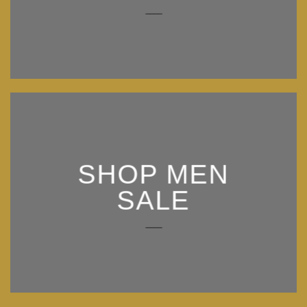
____
SHOP MEN
SALE
____