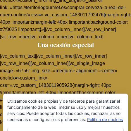
onclick=»custom_link» img_link_target=»_blank»
link=»https://territoriogourmet.es/comprar-cerveza-la-real-del-
duero-online/» css=».vc_custom_1483011792476{margin-right:
40px !important;margin-left: 40px !important;background-color:
#7f0025 !important;}»][/vc_column_inner][/vc_row_inner]
[vc_row_inner][vc_column_inner][vc_column_text]
Una ocasión especial
[/vc_column_text][/vc_column_inner][/vc_row_inner]
[vc_row_inner][vc_column_inner][vc_single_image
image=»6756″ img_size=»medium» alignment=»center»
onclick=»custom_link»
css=».vc_custom_1483011905928{margin-right: 40px
!important;margin-left: 40px !important;background-color:
#ae8b21 !important;}»
Utilizamos cookies propias y de terceros para garantizar el
link=»https://territoriogourmet.es/comprar-cerveza-la-real-del-
funcionamiento de la web, medir su uso y mejorar nuestros
servicios. Puede aceptar todas las cookies, rechazar las no
duero-online/»][/vc_column_inner][/vc_row_inner][/vc_column]
necesarias o configurar sus preferencias.
Política de cookies
[/vc_row]