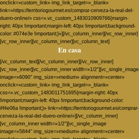
onclick=»custom_link» img_link_target=»_blank»
link=»https://territoriogourmet.es/comprar-cerveza-la-real-del-
duero-online/» css=».vc_custom_1483010909766{margin-
right: 40px !important;margin-left: 40px !important;background-
color: #074e3e !important;}»][/vc_column_inner][/vc_row_inner]
[vc_row_inner][vc_column_inner][vc_column_text]
En casa
[/vc_column_text][/vc_column_inner][/vc_row_inner]
[vc_row_inner][vc_column_inner width=»1/2″][vc_single_image
image=»6090″ img_size=»medium» alignment=»center»
onclick=»custom_link» img_link_target=»_blank»
css=».vc_custom_1483011751695{margin-right: 40px
!important;margin-left: 40px !important;background-color:
#f4e06a !important;}» link=»https://territoriogourmet.es/comprar-
cerveza-la-real-del-duero-online/»][/vc_column_inner]
[vc_column_inner width=»1/2″][vc_single_image
image=»5844″ img_size=»medium» alignment=»center»