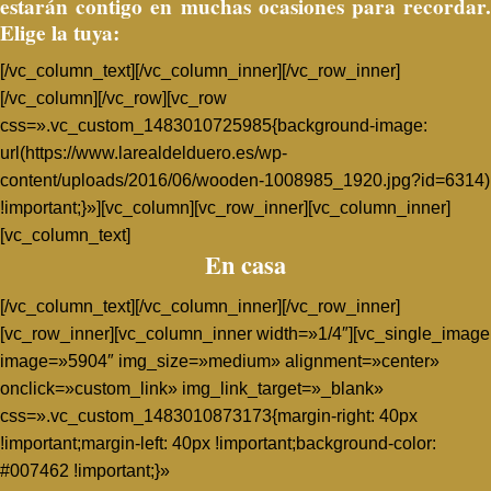
estarán contigo en muchas ocasiones para recordar.
Elige la tuya:
[/vc_column_text][/vc_column_inner][/vc_row_inner]
[/vc_column][/vc_row][vc_row
css=».vc_custom_1483010725985{background-image:
url(https://www.larealdelduero.es/wp-
content/uploads/2016/06/wooden-1008985_1920.jpg?id=6314)
!important;}»][vc_column][vc_row_inner][vc_column_inner]
[vc_column_text]
En casa
[/vc_column_text][/vc_column_inner][/vc_row_inner]
[vc_row_inner][vc_column_inner width=»1/4″][vc_single_image
image=»5904″ img_size=»medium» alignment=»center»
onclick=»custom_link» img_link_target=»_blank»
css=».vc_custom_1483010873173{margin-right: 40px
!important;margin-left: 40px !important;background-color:
#007462 !important;}»