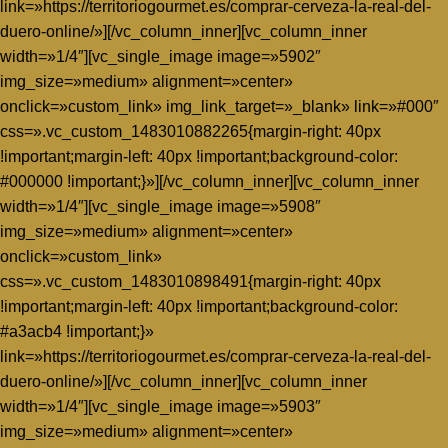
link=»https://territoriogourmet.es/comprar-cerveza-la-real-del-
duero-online/»][/vc_column_inner][vc_column_inner
width=»1/4″][vc_single_image image=»5902″
img_size=»medium» alignment=»center»
onclick=»custom_link» img_link_target=»_blank» link=»#000″
css=».vc_custom_1483010882265{margin-right: 40px
!important;margin-left: 40px !important;background-color:
#000000 !important;}»][/vc_column_inner][vc_column_inner
width=»1/4″][vc_single_image image=»5908″
img_size=»medium» alignment=»center»
onclick=»custom_link»
css=».vc_custom_1483010898491{margin-right: 40px
!important;margin-left: 40px !important;background-color:
#a3acb4 !important;}»
link=»https://territoriogourmet.es/comprar-cerveza-la-real-del-
duero-online/»][/vc_column_inner][vc_column_inner
width=»1/4″][vc_single_image image=»5903″
img_size=»medium» alignment=»center»