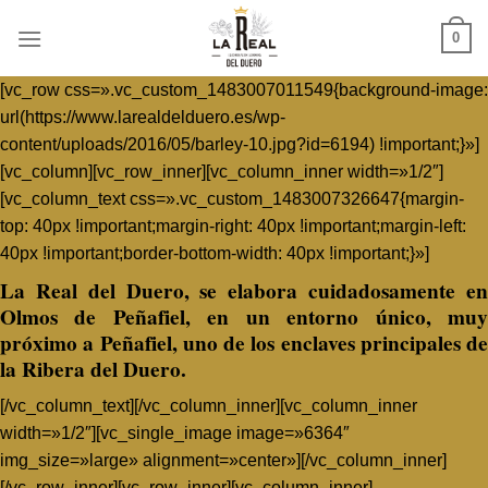
Skip
0
to
content
[vc_row css=».vc_custom_1483007011549{background-image:
url(https://www.larealdelduero.es/wp-
content/uploads/2016/05/barley-10.jpg?id=6194) !important;}»]
[vc_column][vc_row_inner][vc_column_inner width=»1/2″]
[vc_column_text css=».vc_custom_1483007326647{margin-
top: 40px !important;margin-right: 40px !important;margin-left:
40px !important;border-bottom-width: 40px !important;}»]
La Real del Duero, se elabora cuidadosamente en
Olmos de Peñafiel, en un entorno único, muy
próximo a Peñafiel, uno de los enclaves principales de
la Ribera del Duero.
[/vc_column_text][/vc_column_inner][vc_column_inner
width=»1/2″][vc_single_image image=»6364″
img_size=»large» alignment=»center»][/vc_column_inner]
[/vc_row_inner][vc_row_inner][vc_column_inner]